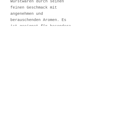
Wurstwaren durch seinen
feinen Geschmack mit
angenehmen und
berauschenden Aromen. Es
ist geeignet für besondere
Partys, überraschende
mediterrane Vorspeisen.
inkl. MwSt. zzgl.
Versandkosten
Sofort versandfertig,
Lieferzeit ca. 3-5 Werktage
JETZT RESERVIEREN
Münchner Str. 138
83703 Gmund am Tegernsee
mario.commisso@gmx.de
Tel. 08022 7059600